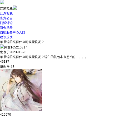
江湖客栈
江湖客栈
官方公告
门派讨论
帮会风云
自助服务中心入口
建议反馈
苹果端的充值什么时候能恢复？
网友165210817
发表于2023-06-26
苹果端的充值什么时候能恢复？端午的礼包本来想**的。。。。
46137
最新评论
1
416570