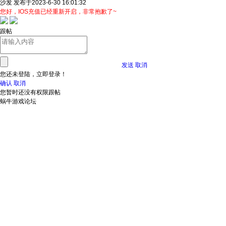
沙发
发布于2023-6-30 16:01:32
您好，IOS充值已经重新开启，非常抱歉了~
跟帖
发送
取消
您还未登陆，立即登录！
确认
取消
您暂时还没有权限跟帖
蜗牛游戏论坛